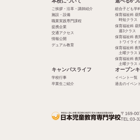
本校について
選べる6つ
ご挨拶・沿革・講師紹介
総合子ども学
施設・設備
保育福祉科 昼
時短クラス
職業実践専門課程
保育福祉科 昼
提携企業
週3クラス
交通アクセス
保育福祉科 夜
情報公開
トワイライト
デュアル教育
保育福祉科 夜
土曜クラス 
保育福祉科 夜
土曜クラス 
キャンパスライフ
オープンキ
学校行事
イベント一覧
卒業生ご紹介
過去のイベン
〒169-0
TEL:03-3