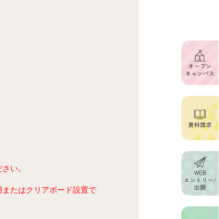
オープン
キャンパス
資料請求
ださい。
WEB
エントリー/
出願
用またはクリアボード設置で