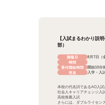
【入試まるわかり説明
部）
開催日
8月7日（
時間
受付開始時間
開始10分
担当
入学・入
本校の代名詞であるAO入試
社会人キャリアチェンジ入
高校推薦入試
さらには、ダブルライセン