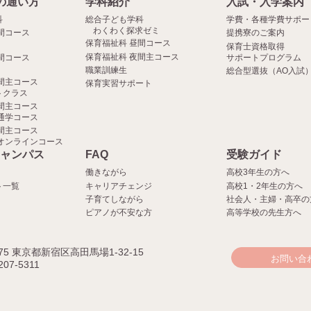
の通い方
学科紹介
入試・入学案内
科
総合子ども学科
学費・各種学費サポー
わくわく探求ゼミ
間コース
提携寮のご案内
保育福祉科 昼間コース
保育士資格取得
保育福祉科 夜間主コース
間コース
サポートプログラム
職業訓練生
総合型選抜（AO入試
間主コース
保育実習サポート
クラス
間主コース
通学コース
間主コース
オンラインコース
ャンパス
FAQ
受験ガイド
働きながら
高校3年生の方へ
ト一覧
キャリアチェンジ
高校1・2年生の方へ
子育てしながら
社会人・主婦・高卒の
ピアノが不安な方
高等学校の先生方へ
075 東京都新宿区高田馬場1-32-15
お問い合
207-5311