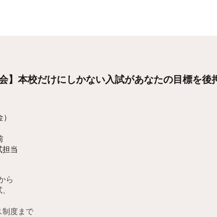
会】本校だけにしかない入試があなたの目標を後
金）
前
試担当
から
試、
ス制度まで