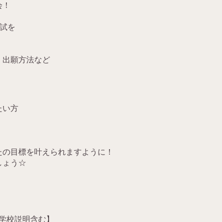
会！
入試を
、
・出願方法など
たい方
たの目標を叶えられますように！
しょう☆
【学校説明含む】