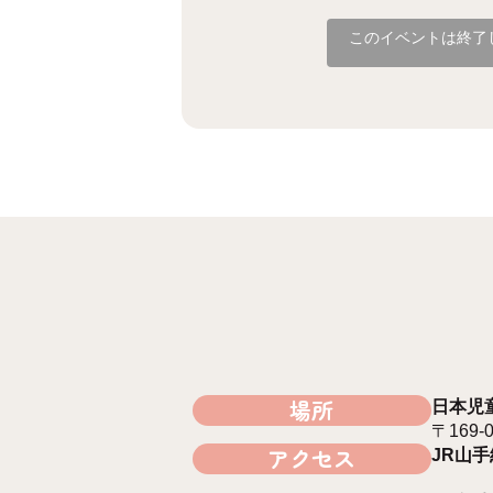
このイベントは終了
場所
日本児
〒169
アクセス
JR山