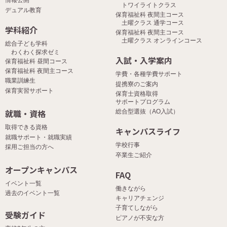
情報公開
トワイライトクラス
デュアル教育
保育福祉科 夜間主コース
土曜クラス 通学コース
学科紹介
保育福祉科 夜間主コース
土曜クラス オンラインコース
総合子ども学科
わくわく探求ゼミ
入試・入学案内
保育福祉科 昼間コース
保育福祉科 夜間主コース
学費・各種学費サポート
職業訓練生
提携寮のご案内
保育実習サポート
保育士資格取得
サポートプログラム
就職・資格
総合型選抜（AO入試）
取得できる資格
キャンパスライフ
就職サポート・就職実績
学校行事
採用ご担当の方へ
卒業生ご紹介
オープンキャンパス
FAQ
イベント一覧
働きながら
過去のイベント一覧
キャリアチェンジ
子育てしながら
受験ガイド
ピアノが不安な方