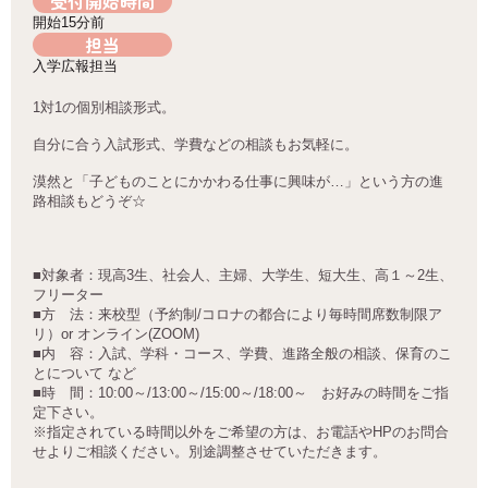
受付開始時間
開始15分前
担当
入学広報担当
1対1の個別相談形式。
自分に合う入試形式、学費などの相談もお気軽に。
漠然と「子どものことにかかわる仕事に興味が…」という方の進
路相談もどうぞ☆
■対象者：現高3生、社会人、主婦、大学生、短大生、高１～2生、
フリーター
■方 法：来校型（予約制/コロナの都合により毎時間席数制限ア
リ）or オンライン(ZOOM)
■内 容：入試、学科・コース、学費、進路全般の相談、保育のこ
とについて など
■時 間：10:00～/13:00～/15:00～/18:00～ お好みの時間をご指
定下さい。
※指定されている時間以外をご希望の方は、お電話やHPのお問合
せよりご相談ください。別途調整させていただきます。