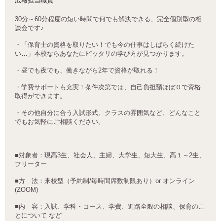
広報担当職員
30
分～
60
分程度の短い時間で何でも解決できる、完全個別型の相
談会です
♪
・「保育士の資格を取りたい！でも今の仕事はしばらく続けた
い…」本校ならあなたにピッタリの学び方が見つかります。
・昼でも夜でも、働きながら2年で資格が取れる！
・学費サポートも充実！条件次第では、自己負担額ほぼ０で資格
取得ができます。
・その他自分に合う入試形式、クラスの雰囲気など、どんなこと
でもお気軽にご相談ください。
■
対象者：現高
3
生、社会人、主婦、大学生、短大生、高１～
2
生、
フリーター
■
方 法：来校型（予約制
/
毎時間席数制限あり）
or
オンライン
(ZOOM)
■
内 容：入試、学科・コース、学費、進路全般の相談、保育のこ
とについて など