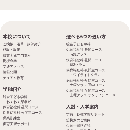
本校について
選べる6つの通い方
ご挨拶・沿革・講師紹介
総合子ども学科
施設・設備
保育福祉科 昼間コース
時短クラス
職業実践専門課程
保育福祉科 昼間コース
提携企業
週3クラス
交通アクセス
保育福祉科 夜間主コース
情報公開
トワイライトクラス
デュアル教育
保育福祉科 夜間主コース
土曜クラス 通学コース
学科紹介
保育福祉科 夜間主コース
土曜クラス オンラインコース
総合子ども学科
わくわく探求ゼミ
入試・入学案内
保育福祉科 昼間コース
保育福祉科 夜間主コース
学費・各種学費サポート
職業訓練生
提携寮のご案内
保育実習サポート
保育士資格取得