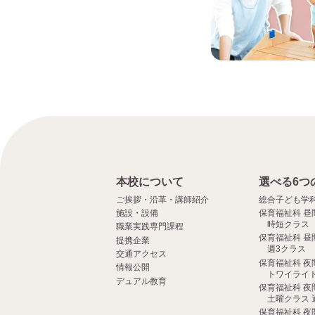
本校について
選べる6つ
ご挨拶・沿革・講師紹介
総合子ども学
施設・設備
保育福祉科 昼
時短クラス
職業実践専門課程
保育福祉科 昼
提携企業
週3クラス
交通アクセス
保育福祉科 夜
情報公開
トワイライト
デュアル教育
保育福祉科 夜
土曜クラス 
保育福祉科 夜