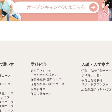
の通い方
学科紹介
入試・入学案内
科
総合子ども学科
学費・各種学費サポー
わくわく探求ゼミ
間コース
提携寮のご案内
保育福祉科 昼間コース
保育士資格取得
保育福祉科 夜間主コース
間コース
サポートプログラム
職業訓練生
総合型選抜（AO入試
間主コース
保育実習サポート
クラス
間主コース
通学コース
間主コース