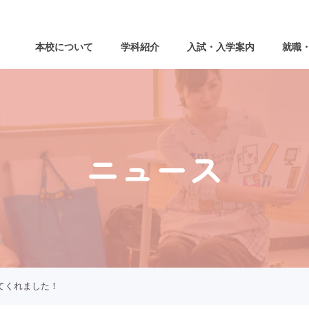
本校について
学科紹介
入試・入学案内
就職
ニュース
てくれました！