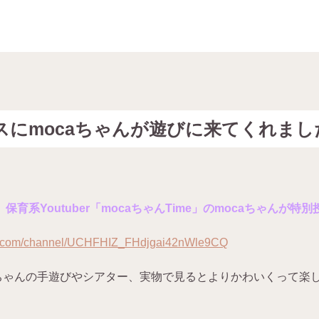
スにmocaちゃんが遊びに来てくれまし
、
保育系Youtuber「mocaちゃんTime」のmocaちゃんが特別
be.com/channel/UCHFHIZ_FHdjgai42nWle9CQ
aちゃんの手遊びやシアター、実物で見るとよりかわいくって楽