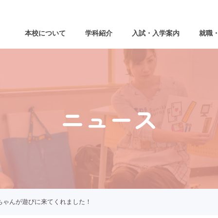
本校について
学科紹介
入試・入学案内
就職
ニュース
aちゃんが遊びに来てくれました！