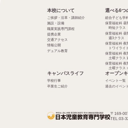
本校について
選べる6つ
ご挨拶・沿革・講師紹介
総合子ども学
施設・設備
保育福祉科 昼
時短クラス
職業実践専門課程
保育福祉科 昼
提携企業
週3クラス
交通アクセス
保育福祉科 夜
情報公開
トワイライト
デュアル教育
保育福祉科 夜
土曜クラス 
保育福祉科 夜
土曜クラス 
キャンパスライフ
オープンキ
学校行事
イベント一覧
卒業生ご紹介
過去のイベン
〒169-0
TEL:03-3