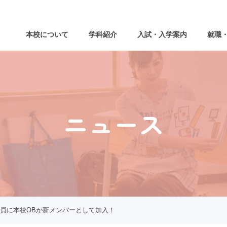
本校について
学科紹介
入試・入学案内
就職
ニュース
員に本校OBが新メンバーとして加入！