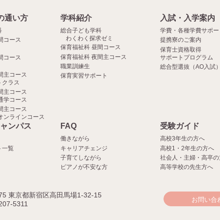
の通い方
学科紹介
入試・入学案内
科
総合子ども学科
学費・各種学費サポー
わくわく探求ゼミ
間コース
提携寮のご案内
保育福祉科 昼間コース
保育士資格取得
保育福祉科 夜間主コース
間コース
サポートプログラム
職業訓練生
総合型選抜（AO入試
間主コース
保育実習サポート
クラス
間主コース
通学コース
間主コース
オンラインコース
ャンパス
FAQ
受験ガイド
働きながら
高校3年生の方へ
ト一覧
キャリアチェンジ
高校1・2年生の方へ
子育てしながら
社会人・主婦・高卒の
ピアノが不安な方
高等学校の先生方へ
075 東京都新宿区高田馬場1-32-15
お問い合
207-5311