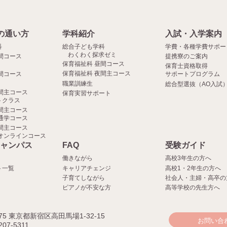
の通い方
学科紹介
入試・入学案内
科
総合子ども学科
学費・各種学費サポー
わくわく探求ゼミ
間コース
提携寮のご案内
保育福祉科 昼間コース
保育士資格取得
保育福祉科 夜間主コース
間コース
サポートプログラム
職業訓練生
総合型選抜（AO入試
間主コース
保育実習サポート
クラス
間主コース
通学コース
間主コース
オンラインコース
ャンパス
FAQ
受験ガイド
働きながら
高校3年生の方へ
ト一覧
キャリアチェンジ
高校1・2年生の方へ
子育てしながら
社会人・主婦・高卒の
ピアノが不安な方
高等学校の先生方へ
075 東京都新宿区高田馬場1-32-15
お問い合
207-5311