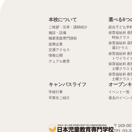
本校について
選べる6つ
ご挨拶・沿革・講師紹介
総合子ども学
施設・設備
保育福祉科 昼
時短クラス
職業実践専門課程
保育福祉科 昼
提携企業
週3クラス
交通アクセス
保育福祉科 夜
情報公開
トワイライト
デュアル教育
保育福祉科 夜
土曜クラス 
保育福祉科 夜
土曜クラス 
キャンパスライフ
オープンキ
学校行事
イベント一覧
卒業生ご紹介
過去のイベン
〒169-0
TEL:03-3