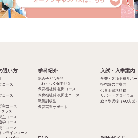
の通い方
学科紹介
入試・入学案内
科
総合子ども学科
学費・各種学費サポー
わくわく探求ゼミ
間コース
提携寮のご案内
保育福祉科 昼間コース
保育士資格取得
保育福祉科 夜間主コース
間コース
サポートプログラム
職業訓練生
総合型選抜（AO入試
間主コース
保育実習サポート
クラス
間主コース
通学コース
間主コース
オンラインコース