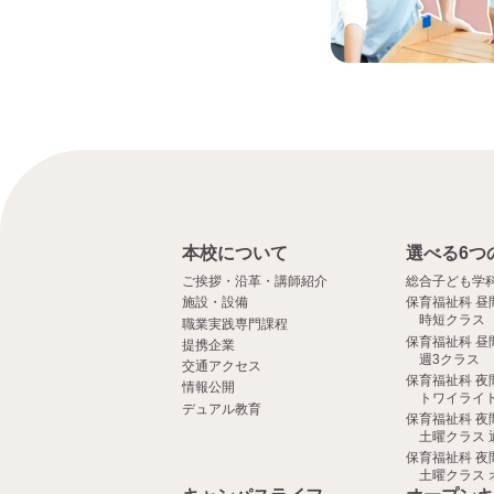
本校について
選べる6つ
ご挨拶・沿革・講師紹介
総合子ども学
施設・設備
保育福祉科 昼
時短クラス
職業実践専門課程
保育福祉科 昼
提携企業
週3クラス
交通アクセス
保育福祉科 夜
情報公開
トワイライト
デュアル教育
保育福祉科 夜
土曜クラス 
保育福祉科 夜
土曜クラス 