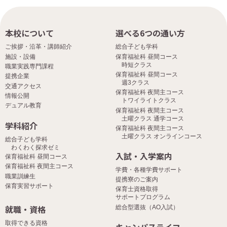
本校について
選べる6つの通い方
ご挨拶・沿革・講師紹介
総合子ども学科
施設・設備
保育福祉科 昼間コース
時短クラス
職業実践専門課程
保育福祉科 昼間コース
提携企業
週3クラス
交通アクセス
保育福祉科 夜間主コース
情報公開
トワイライトクラス
デュアル教育
保育福祉科 夜間主コース
土曜クラス 通学コース
学科紹介
保育福祉科 夜間主コース
土曜クラス オンラインコース
総合子ども学科
わくわく探求ゼミ
入試・入学案内
保育福祉科 昼間コース
保育福祉科 夜間主コース
学費・各種学費サポート
職業訓練生
提携寮のご案内
保育実習サポート
保育士資格取得
サポートプログラム
就職・資格
総合型選抜（AO入試）
取得できる資格
キャンパスライフ