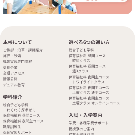
本校について
選べる6つの通い方
ご挨拶・沿革・講師紹介
総合子ども学科
施設・設備
保育福祉科 昼間コース
時短クラス
職業実践専門課程
保育福祉科 昼間コース
提携企業
週3クラス
交通アクセス
保育福祉科 夜間主コース
情報公開
トワイライトクラス
デュアル教育
保育福祉科 夜間主コース
土曜クラス 通学コース
学科紹介
保育福祉科 夜間主コース
土曜クラス オンラインコース
総合子ども学科
わくわく探求ゼミ
入試・入学案内
保育福祉科 昼間コース
保育福祉科 夜間主コース
学費・各種学費サポート
職業訓練生
提携寮のご案内
保育実習サポート
保育士資格取得