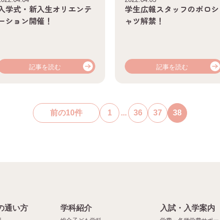
入学式・新入生オリエンテ
学生広報スタッフのポロシ
ーション開催！
ャツ解禁！
記事を読む
記事を読む
前の10件
1
...
36
37
38
の通い方
学科紹介
入試・入学案内