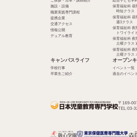
ご挨拶・沿革・講師紹介
総合子ども学
施設・設備
保育福祉科 昼
時短クラス
職業実践専門課程
保育福祉科 昼
提携企業
週3クラス
交通アクセス
保育福祉科 夜
情報公開
トワイライト
デュアル教育
保育福祉科 夜
土曜クラス 
保育福祉科 夜
土曜クラス 
キャンパスライフ
オープンキ
学校行事
イベント一覧
卒業生ご紹介
過去のイベン
〒169-0
TEL:03-3