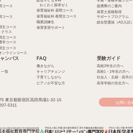
科
総合子ども学科
学費・各種学費サポー
わくわく探求ゼミ
間コース
提携寮のご案内
保育福祉科 昼間コース
保育士資格取得
保育福祉科 夜間主コース
間コース
サポートプログラム
職業訓練生
総合型選抜（AO入試
間主コース
保育実習サポート
クラス
間主コース
通学コース
間主コース
オンラインコース
ャンパス
FAQ
受験ガイド
働きながら
高校3年生の方へ
ト一覧
キャリアチェンジ
高校1・2年生の方へ
子育てしながら
社会人・主婦・高卒の
ピアノが不安な方
高等学校の先生方へ
075 東京都新宿区高田馬場1-32-15
お問い合
207-5311