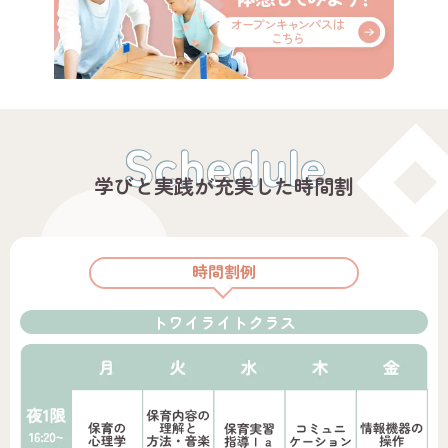
Schedule
学びと実践が充実した時間割
時間割例
トワイライトクラス