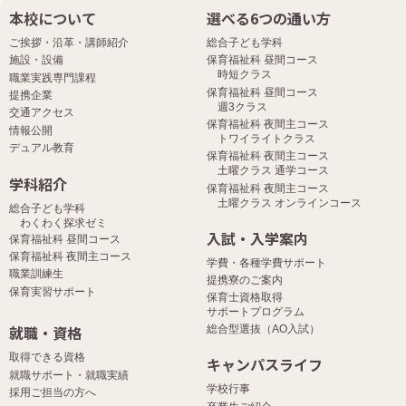
本校について
選べる6つの通い方
ご挨拶・沿革・講師紹介
総合子ども学科
施設・設備
保育福祉科 昼間コース
時短クラス
職業実践専門課程
保育福祉科 昼間コース
提携企業
週3クラス
交通アクセス
保育福祉科 夜間主コース
情報公開
トワイライトクラス
デュアル教育
保育福祉科 夜間主コース
土曜クラス 通学コース
学科紹介
保育福祉科 夜間主コース
土曜クラス オンラインコース
総合子ども学科
わくわく探求ゼミ
入試・入学案内
保育福祉科 昼間コース
保育福祉科 夜間主コース
学費・各種学費サポート
職業訓練生
提携寮のご案内
保育実習サポート
保育士資格取得
サポートプログラム
就職・資格
総合型選抜（AO入試）
取得できる資格
キャンパスライフ
就職サポート・就職実績
学校行事
採用ご担当の方へ