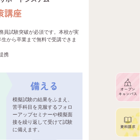
策講座
務員試験突破が必須です。本校が実
年生から卒業まで無料で受講できま
提携
備える
オープン
キャンパス
模擬試験の結果をふまえ、
苦手科目を克服するフォロ
ーアップセミナーや模擬面
接を繰り返して受けて試験
資料請求
に備えます。