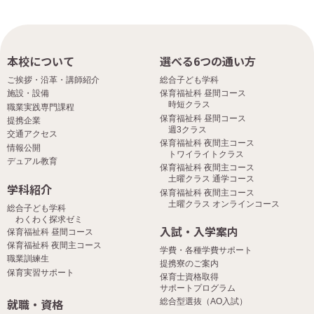
本校について
選べる6つの通い方
ご挨拶・沿革・講師紹介
総合子ども学科
施設・設備
保育福祉科 昼間コース
時短クラス
職業実践専門課程
保育福祉科 昼間コース
提携企業
週3クラス
交通アクセス
保育福祉科 夜間主コース
情報公開
トワイライトクラス
デュアル教育
保育福祉科 夜間主コース
土曜クラス 通学コース
学科紹介
保育福祉科 夜間主コース
土曜クラス オンラインコース
総合子ども学科
わくわく探求ゼミ
入試・入学案内
保育福祉科 昼間コース
保育福祉科 夜間主コース
学費・各種学費サポート
職業訓練生
提携寮のご案内
保育実習サポート
保育士資格取得
サポートプログラム
就職・資格
総合型選抜（AO入試）