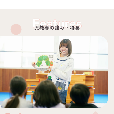
Features
児教専の強み・特長