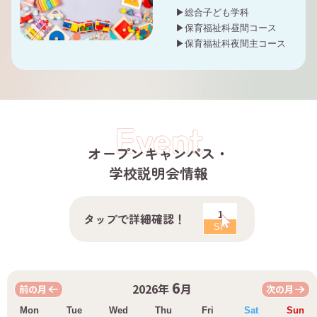
▶総合子ども学科
▶保育福祉科昼間コース
▶保育福祉科夜間主コース
Event
オープンキャンパス・
学校説明会情報
1
タップで詳細確認！
SP
6
2026年
月
前の月
次の月
Mon
Tue
Wed
Thu
Fri
Sat
Sun