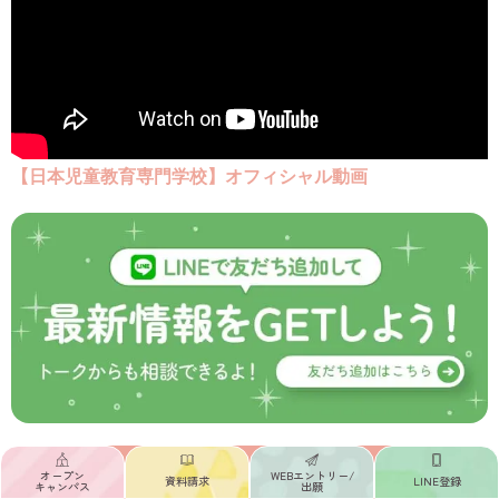
【日本児童教育専門学校】
オフィシャル動画
オープン
WEB
エントリー/
資料請求
LINE登録
キャンパス
出願