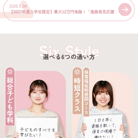
2026.5.04
【2027年度入学生限定】最大12万円免除！「進路発見応援
キャンペーン」＆プレエントリー受付スタート！
Six Style
選べる6つの通い方