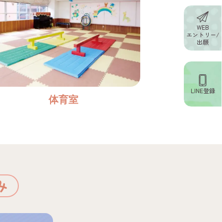
WEB
エントリー/
出願
LINE登録
体育室
み