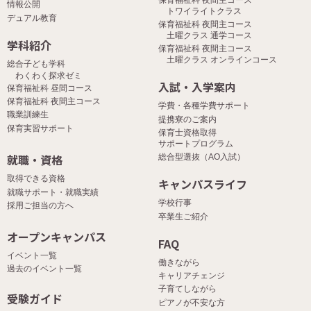
情報公開
トワイライトクラス
デュアル教育
保育福祉科 夜間主コース
土曜クラス 通学コース
学科紹介
保育福祉科 夜間主コース
土曜クラス オンラインコース
総合子ども学科
わくわく探求ゼミ
入試・入学案内
保育福祉科 昼間コース
保育福祉科 夜間主コース
学費・各種学費サポート
職業訓練生
提携寮のご案内
保育実習サポート
保育士資格取得
サポートプログラム
就職・資格
総合型選抜（AO入試）
取得できる資格
キャンパスライフ
就職サポート・就職実績
学校行事
採用ご担当の方へ
卒業生ご紹介
オープンキャンパス
FAQ
イベント一覧
働きながら
過去のイベント一覧
キャリアチェンジ
子育てしながら
受験ガイド
ピアノが不安な方