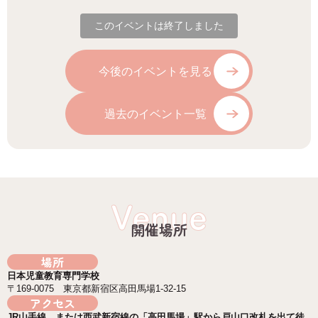
このイベントは終了しました
今後のイベントを見る
過去のイベント一覧
Venue
開催場所
場所
日本児童教育専門学校
〒169-0075 東京都新宿区高田馬場1-32-15
アクセス
JR山手線、または西武新宿線の「高田馬場」駅から戸山口改札を出て徒