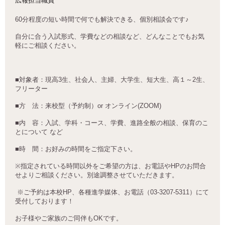
広報担当職員
60
分程度の短い時間で何でも解決できる、個別相談会です
♪
自分に合う入試形式、学費などの相談など、どんなことでもお気
軽にご相談ください。
■
対象者：現高
3
生、社会人、主婦、大学生、短大生、高１～
2
生、
フリーター
■
方 法：来校型（予約制）
or
オンライン
(ZOOM)
■
内 容：入試、学科・コース、学費、進路全般の相談、保育のこ
とについて など
■
時 間：お好みの時間をご指定下さい。
※
指定されている時間以外をご希望の方は、お電話や
HP
のお問合
せよりご相談ください。別途調整させていただきます。
※ご予約は本校HP、各種進学媒体、お電話（03-3207-5311）にて
受付しております！
お子様やご家族のご同伴も
OK
です。