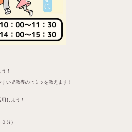
よう！
やすい児教専のヒミツを教えます！
活用しよう！
６０分）