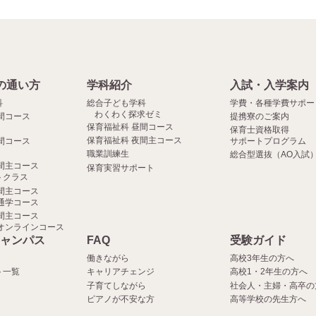
の通い方
学科紹介
入試・入学案内
科
総合子ども学科
学費・各種学費サポー
わくわく探求ゼミ
間コース
提携寮のご案内
保育福祉科 昼間コース
保育士資格取得
保育福祉科 夜間主コース
間コース
サポートプログラム
職業訓練生
総合型選抜（AO入試
間主コース
保育実習サポート
クラス
間主コース
通学コース
間主コース
オンラインコース
ャンパス
FAQ
受験ガイド
働きながら
高校3年生の方へ
ト一覧
キャリアチェンジ
高校1・2年生の方へ
子育てしながら
社会人・主婦・高卒の
ピアノが不安な方
高等学校の先生方へ