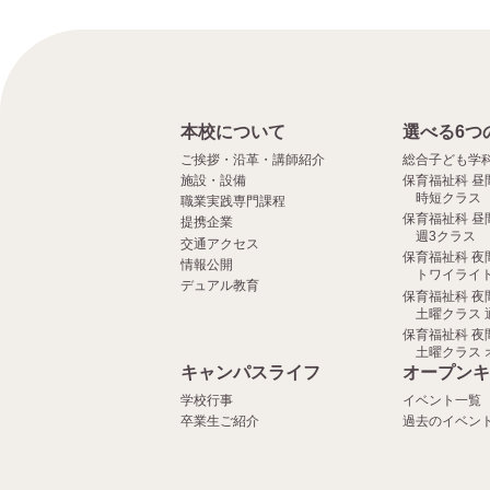
本校について
選べる6つ
ご挨拶・沿革・講師紹介
総合子ども学
施設・設備
保育福祉科 昼
時短クラス
職業実践専門課程
保育福祉科 昼
提携企業
週3クラス
交通アクセス
保育福祉科 夜
情報公開
トワイライト
デュアル教育
保育福祉科 夜
土曜クラス 
保育福祉科 夜
土曜クラス 
キャンパスライフ
オープンキ
学校行事
イベント一覧
卒業生ご紹介
過去のイベン