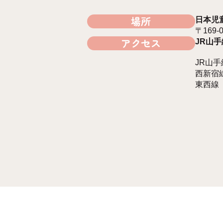
場所
日本児
〒169
アクセス
JR山
JR山
西新宿
東西線