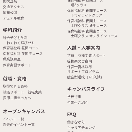
保育福祉科 昼間コース
提携企業
週3クラス
交通アクセス
保育福祉科 夜間主コース
情報公開
トワイライトクラス
デュアル教育
保育福祉科 夜間主コース
土曜クラス 通学コース
学科紹介
保育福祉科 夜間主コース
土曜クラス オンラインコース
総合子ども学科
わくわく探求ゼミ
入試・入学案内
保育福祉科 昼間コース
保育福祉科 夜間主コース
学費・各種学費サポート
職業訓練生
提携寮のご案内
保育実習サポート
保育士資格取得
サポートプログラム
就職・資格
総合型選抜（AO入試）
取得できる資格
キャンパスライフ
就職サポート・就職実績
学校行事
採用ご担当の方へ
卒業生ご紹介
オープンキャンパス
FAQ
イベント一覧
働きながら
過去のイベント一覧
キャリアチェンジ