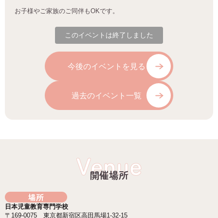
お子様やご家族のご同伴も
OK
です。
このイベントは終了しました
今後のイベントを見る
過去のイベント一覧
Venue
開催場所
場所
日本児童教育専門学校
〒169-0075 東京都新宿区高田馬場1-32-15