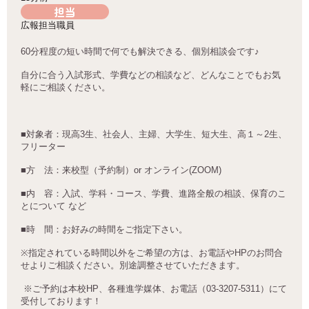
担当
広報担当職員
60
分程度の短い時間で何でも解決できる、個別相談会です
♪
自分に合う入試形式、学費などの相談など、どんなことでもお気
軽にご相談ください。
■
対象者：現高
3
生、社会人、主婦、大学生、短大生、高１～
2
生、
フリーター
■
方 法：来校型（予約制）
or
オンライン
(ZOOM)
■
内 容：入試、学科・コース、学費、進路全般の相談、保育のこ
とについて など
■
時 間：お好みの時間をご指定下さい。
※
指定されている時間以外をご希望の方は、お電話や
HP
のお問合
せよりご相談ください。別途調整させていただきます。
※ご予約は本校HP、各種進学媒体、お電話（03-3207-5311）にて
受付しております！