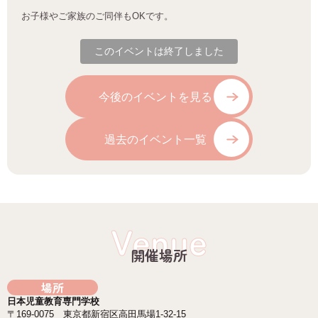
お子様やご家族のご同伴も
OK
です。
このイベントは終了しました
今後のイベントを見る
過去のイベント一覧
Venue
開催場所
場所
日本児童教育専門学校
〒169-0075 東京都新宿区高田馬場1-32-15