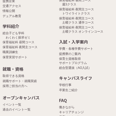
保育福祉科 昼間コース
提携企業
週3クラス
交通アクセス
保育福祉科 夜間主コース
情報公開
トワイライトクラス
デュアル教育
保育福祉科 夜間主コース
土曜クラス 通学コース
学科紹介
保育福祉科 夜間主コース
土曜クラス オンラインコース
総合子ども学科
わくわく探求ゼミ
入試・入学案内
保育福祉科 昼間コース
保育福祉科 夜間主コース
学費・各種学費サポート
職業訓練生
提携寮のご案内
保育実習サポート
保育士資格取得
サポートプログラム
就職・資格
総合型選抜（AO入試）
取得できる資格
キャンパスライフ
就職サポート・就職実績
学校行事
採用ご担当の方へ
卒業生ご紹介
オープンキャンパス
FAQ
イベント一覧
働きながら
過去のイベント一覧
キャリアチェンジ