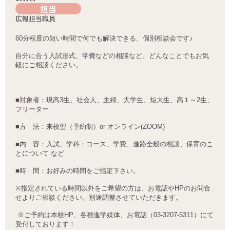
担当
広報担当職員
60
分程度の短い時間で何でも解決できる、個別相談会です
♪
自分に合う入試形式、学費などの相談など、どんなことでもお気
軽にご相談ください。
■
対象者：現高
3
生、社会人、主婦、大学生、短大生、高１～
2
生、
フリーター
■
方 法：来校型（予約制）
or
オンライン
(ZOOM)
■
内 容：入試、学科・コース、学費、進路全般の相談、保育のこ
とについて など
■
時 間：お好みの時間をご指定下さい。
※
指定されている時間以外をご希望の方は、お電話や
HP
のお問合
せよりご相談ください。別途調整させていただきます。
※ご予約は本校HP、各種進学媒体、お電話（03-3207-5311）にて
受付しております！