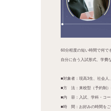
60
分程度の短い時間で何で
自分に合う入試形式、学費
■
対象者：現高
3
生、社会人
■
方 法：来校型（予約制）
■
内 容：入試、学科・コー
■
時 間：お好みの時間をご