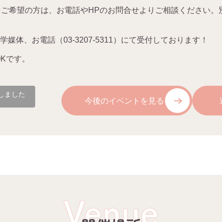
をご希望の方は、お電話や
HP
のお問合せよりご相談ください。
媒体、お電話（03-3207-5311）にて受付しております！
K
です。
しました
今後のイベントを見る
Venue