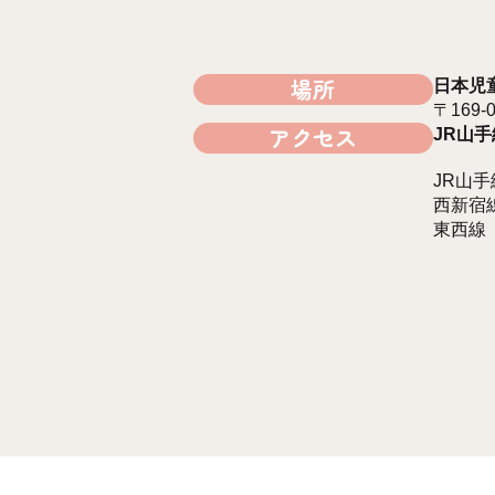
場所
日本児
〒169
アクセス
JR山
JR山
西新宿
東西線