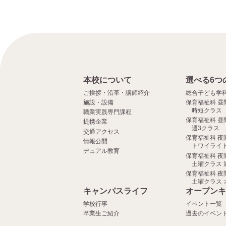
本校について
選べる6つ
ご挨拶・沿革・講師紹介
総合子ども学
施設・設備
保育福祉科 昼
時短クラス
職業実践専門課程
保育福祉科 昼
提携企業
週3クラス
交通アクセス
保育福祉科 夜
情報公開
トワイライト
デュアル教育
保育福祉科 夜
土曜クラス 
保育福祉科 夜
土曜クラス 
キャンパスライフ
オープンキ
学校行事
イベント一覧
卒業生ご紹介
過去のイベン