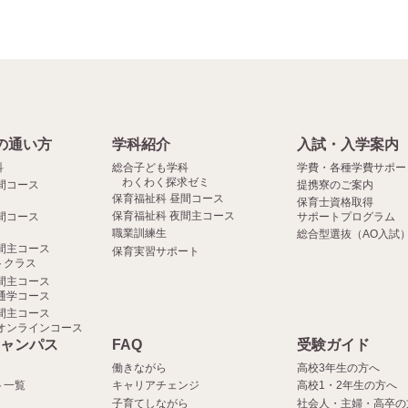
の通い方
学科紹介
入試・入学案内
科
総合子ども学科
学費・各種学費サポー
わくわく探求ゼミ
間コース
提携寮のご案内
保育福祉科 昼間コース
保育士資格取得
保育福祉科 夜間主コース
間コース
サポートプログラム
職業訓練生
総合型選抜（AO入試
間主コース
保育実習サポート
クラス
間主コース
通学コース
間主コース
オンラインコース
ャンパス
FAQ
受験ガイド
働きながら
高校3年生の方へ
ト一覧
キャリアチェンジ
高校1・2年生の方へ
子育てしながら
社会人・主婦・高卒の