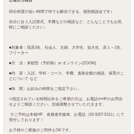
広報担当職員
60
分程度の短い時間で何でも解決できる、個別相談会です
♪
自分に合う入試形式、学費などの相談など、どんなことでもお気
軽にご相談ください。
■
対象者：現高
3
生、社会人、主婦、大学生、短大生、高１～
2
生、
フリーター
■
方 法：来校型（予約制）
or
オンライン
(ZOOM)
■
内 容：入試、学科・コース、学費、進路全般の相談、保育のこ
とについて など
■
時 間：お好みの時間をご指定下さい。
※
指定されている時間以外をご希望の方は、お電話や
HP
のお問合
せよりご相談ください。別途調整させていただきます。
※ご予約は本校HP、各種進学媒体、お電話（03-3207-5311）にて
受付しております！
お子様やご家族のご同伴も
OK
です。