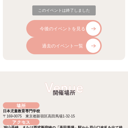
このイベントは終了しました
今後のイベントを見る
過去のイベント一覧
Venue
開催場所
場所
日本児童教育専門学校
〒169-0075 東京都新宿区高田馬場1-32-15
アクセス
JR山手線、または西武新宿線の「高田馬場」駅から戸山口改札を出て徒