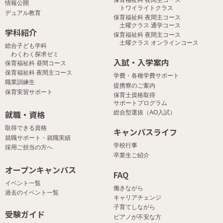
情報公開
トワイライトクラス
デュアル教育
保育福祉科 夜間主コース
土曜クラス 通学コース
学科紹介
保育福祉科 夜間主コース
土曜クラス オンラインコース
総合子ども学科
わくわく探求ゼミ
入試・入学案内
保育福祉科 昼間コース
保育福祉科 夜間主コース
学費・各種学費サポート
職業訓練生
提携寮のご案内
保育実習サポート
保育士資格取得
サポートプログラム
就職・資格
総合型選抜（AO入試）
取得できる資格
キャンパスライフ
就職サポート・就職実績
学校行事
採用ご担当の方へ
卒業生ご紹介
オープンキャンパス
FAQ
イベント一覧
働きながら
過去のイベント一覧
キャリアチェンジ
子育てしながら
受験ガイド
ピアノが不安な方