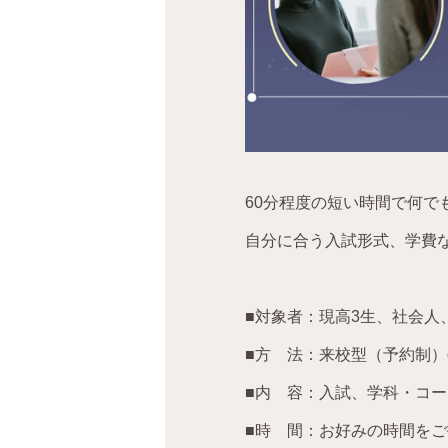
60
分程度の短い時間で何で
自分に合う入試形式、学費
■
対象者：現高
3
生、社会人
■
方 法：来校型（予約制）
■
内 容：入試、学科・コー
■
時 間：お好みの時間をご