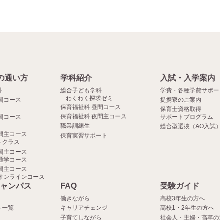
の通い方
学科紹介
入試・入学案内
科
総合子ども学科
学費・各種学費サポー
わくわく探求ゼミ
間コース
提携寮のご案内
保育福祉科 昼間コース
保育士資格取得
保育福祉科 夜間主コース
間コース
サポートプログラム
職業訓練生
総合型選抜（AO入試
間主コース
保育実習サポート
クラス
間主コース
通学コース
間主コース
オンラインコース
ャンパス
FAQ
受験ガイド
働きながら
高校3年生の方へ
ト一覧
キャリアチェンジ
高校1・2年生の方へ
子育てしながら
社会人・主婦・高卒の