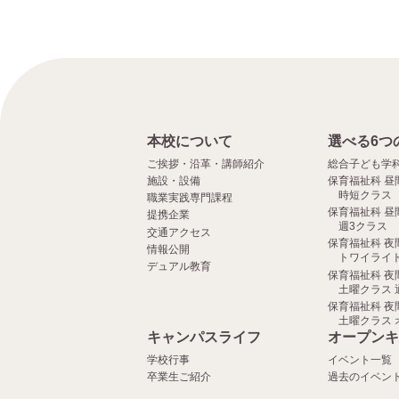
本校について
選べる6つ
ご挨拶・沿革・講師紹介
総合子ども学
施設・設備
保育福祉科 昼
時短クラス
職業実践専門課程
保育福祉科 昼
提携企業
週3クラス
交通アクセス
保育福祉科 夜
情報公開
トワイライト
デュアル教育
保育福祉科 夜
土曜クラス 
保育福祉科 夜
土曜クラス 
キャンパスライフ
オープンキ
学校行事
イベント一覧
卒業生ご紹介
過去のイベン