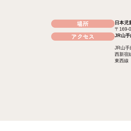
場所
日本児
〒169
アクセス
JR山
JR山
西新宿
東西線