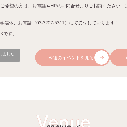
をご希望の方は、お電話や
HP
のお問合せよりご相談ください。
媒体、お電話（03-3207-5311）にて受付しております！
K
です。
しました
今後のイベントを見る
Venue