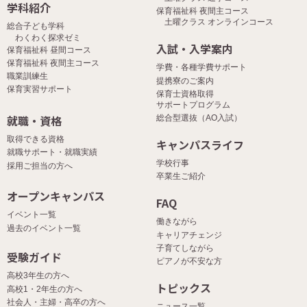
学科紹介
保育福祉科 夜間主コース
土曜クラス オンラインコース
総合子ども学科
わくわく探求ゼミ
入試・入学案内
保育福祉科 昼間コース
保育福祉科 夜間主コース
学費・各種学費サポート
職業訓練生
提携寮のご案内
保育実習サポート
保育士資格取得
サポートプログラム
就職・資格
総合型選抜（AO入試）
取得できる資格
キャンパスライフ
就職サポート・就職実績
学校行事
採用ご担当の方へ
卒業生ご紹介
オープンキャンパス
FAQ
イベント一覧
働きながら
過去のイベント一覧
キャリアチェンジ
子育てしながら
受験ガイド
ピアノが不安な方
高校3年生の方へ
トピックス
高校1・2年生の方へ
社会人・主婦・高卒の方へ
ニュース一覧