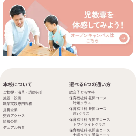
本校について
選べる6つの通い方
ご挨拶・沿革・講師紹介
総合子ども学科
施設・設備
保育福祉科 昼間コース
時短クラス
職業実践専門課程
保育福祉科 昼間コース
提携企業
週3クラス
交通アクセス
保育福祉科 夜間主コース
情報公開
トワイライトクラス
デュアル教育
保育福祉科 夜間主コース
土曜クラス 通学コース