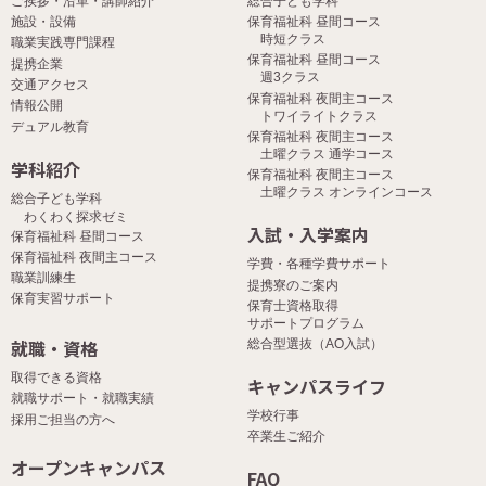
ご挨拶・沿革・講師紹介
総合子ども学科
施設・設備
保育福祉科 昼間コース
時短クラス
職業実践専門課程
保育福祉科 昼間コース
提携企業
週3クラス
交通アクセス
保育福祉科 夜間主コース
情報公開
トワイライトクラス
デュアル教育
保育福祉科 夜間主コース
土曜クラス 通学コース
学科紹介
保育福祉科 夜間主コース
土曜クラス オンラインコース
総合子ども学科
わくわく探求ゼミ
入試・入学案内
保育福祉科 昼間コース
保育福祉科 夜間主コース
学費・各種学費サポート
職業訓練生
提携寮のご案内
保育実習サポート
保育士資格取得
サポートプログラム
就職・資格
総合型選抜（AO入試）
取得できる資格
キャンパスライフ
就職サポート・就職実績
学校行事
採用ご担当の方へ
卒業生ご紹介
オープンキャンパス
FAQ