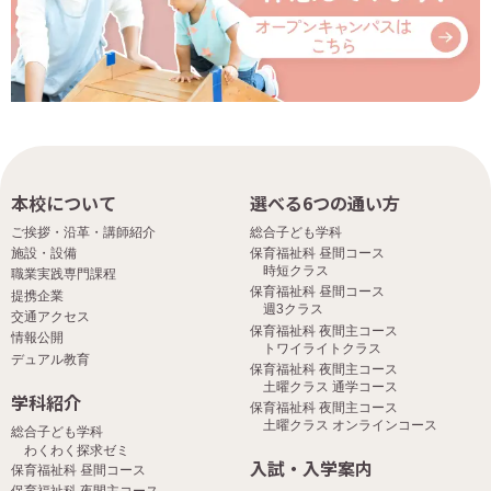
本校について
選べる6つの通い方
ご挨拶・沿革・講師紹介
総合子ども学科
施設・設備
保育福祉科 昼間コース
時短クラス
職業実践専門課程
保育福祉科 昼間コース
提携企業
週3クラス
交通アクセス
保育福祉科 夜間主コース
情報公開
トワイライトクラス
デュアル教育
保育福祉科 夜間主コース
土曜クラス 通学コース
学科紹介
保育福祉科 夜間主コース
土曜クラス オンラインコース
総合子ども学科
わくわく探求ゼミ
入試・入学案内
保育福祉科 昼間コース
保育福祉科 夜間主コース