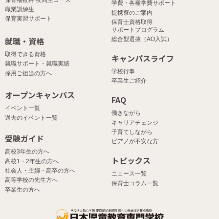
学費・各種学費サポート
職業訓練生
提携寮のご案内
保育実習サポート
保育士資格取得
サポートプログラム
就職・資格
総合型選抜（AO入試）
取得できる資格
キャンパスライフ
就職サポート・就職実績
学校行事
採用ご担当の方へ
卒業生ご紹介
オープンキャンパス
FAQ
イベント一覧
働きながら
過去のイベント一覧
キャリアチェンジ
子育てしながら
受験ガイド
ピアノが不安な方
高校3年生の方へ
トピックス
高校1・2年生の方へ
社会人・主婦・高卒の方へ
ニュース一覧
高等学校の先生方へ
保育士コラム一覧
卒業生の方へ