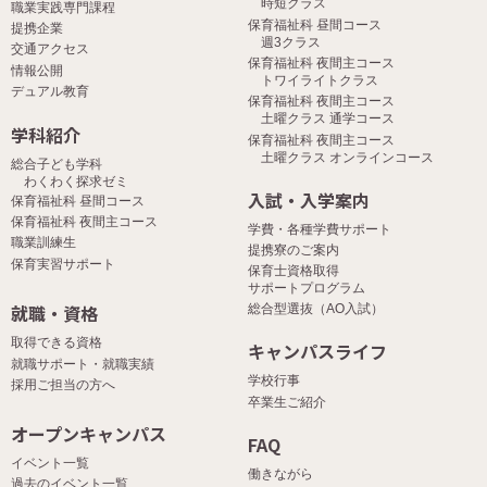
時短クラス
職業実践専門課程
保育福祉科 昼間コース
提携企業
週3クラス
交通アクセス
保育福祉科 夜間主コース
情報公開
トワイライトクラス
デュアル教育
保育福祉科 夜間主コース
土曜クラス 通学コース
学科紹介
保育福祉科 夜間主コース
土曜クラス オンラインコース
総合子ども学科
わくわく探求ゼミ
入試・入学案内
保育福祉科 昼間コース
保育福祉科 夜間主コース
学費・各種学費サポート
職業訓練生
提携寮のご案内
保育実習サポート
保育士資格取得
サポートプログラム
就職・資格
総合型選抜（AO入試）
取得できる資格
キャンパスライフ
就職サポート・就職実績
学校行事
採用ご担当の方へ
卒業生ご紹介
オープンキャンパス
FAQ
イベント一覧
働きながら
過去のイベント一覧