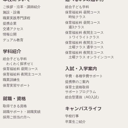
ご挨拶・沿革・講師紹介
総合子ども学科
施設・設備
保育福祉科 昼間コース
時短クラス
職業実践専門課程
保育福祉科 昼間コース
提携企業
週3クラス
交通アクセス
保育福祉科 夜間主コース
情報公開
トワイライトクラス
デュアル教育
保育福祉科 夜間主コース
土曜クラス 通学コース
学科紹介
保育福祉科 夜間主コース
土曜クラス オンラインコース
総合子ども学科
わくわく探求ゼミ
入試・入学案内
保育福祉科 昼間コース
保育福祉科 夜間主コース
学費・各種学費サポート
職業訓練生
提携寮のご案内
保育実習サポート
保育士資格取得
サポートプログラム
就職・資格
総合型選抜（AO入試）
取得できる資格
キャンパスライフ
就職サポート・就職実績
学校行事
採用ご担当の方へ
卒業生ご紹介