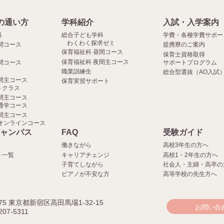
の通い方
学科紹介
入試・入学案内
科
総合子ども学科
学費・各種学費サポー
わくわく探求ゼミ
間コース
提携寮のご案内
保育福祉科 昼間コース
保育士資格取得
保育福祉科 夜間主コース
間コース
サポートプログラム
職業訓練生
総合型選抜（AO入試
間主コース
保育実習サポート
クラス
間主コース
通学コース
間主コース
オンラインコース
ャンパス
FAQ
受験ガイド
働きながら
高校3年生の方へ
ト一覧
キャリアチェンジ
高校1・2年生の方へ
子育てしながら
社会人・主婦・高卒の
ピアノが不安な方
高等学校の先生方へ
075 東京都新宿区高田馬場1-32-15
お問い合
207-5311