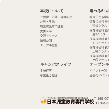
本校について
選べる6つ
ご挨拶・沿革・講師紹介
総合子ども学
施設・設備
保育福祉科 昼
時短クラス
職業実践専門課程
保育福祉科 昼
提携企業
週3クラス
交通アクセス
保育福祉科 夜
情報公開
トワイライト
デュアル教育
保育福祉科 夜
土曜クラス 
保育福祉科 夜
土曜クラス 
キャンパスライフ
オープンキ
学校行事
イベント一覧
卒業生ご紹介
過去のイベン
〒169-0
TEL:03-3