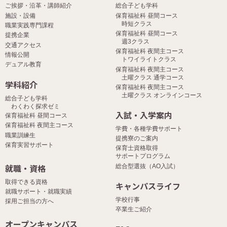
ご挨拶・沿革・講師紹介
総合子ども学科
施設・設備
保育福祉科 昼間コース
時短クラス
職業実践専門課程
保育福祉科 昼間コース
提携企業
週3クラス
交通アクセス
保育福祉科 夜間主コース
情報公開
トワイライトクラス
デュアル教育
保育福祉科 夜間主コース
土曜クラス 通学コース
学科紹介
保育福祉科 夜間主コース
土曜クラス オンラインコース
総合子ども学科
わくわく探求ゼミ
入試・入学案内
保育福祉科 昼間コース
保育福祉科 夜間主コース
学費・各種学費サポート
職業訓練生
提携寮のご案内
保育実習サポート
保育士資格取得
サポートプログラム
就職・資格
総合型選抜（AO入試）
取得できる資格
キャンパスライフ
就職サポート・就職実績
学校行事
採用ご担当の方へ
卒業生ご紹介
オープンキャンパス