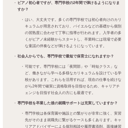
ピアノ初心者ですが、専門学校の2年間で弾けるようになりま
すか？
はい、大丈夫です。多くの専門学校では初心者向けのカリ
キュラムが用意されており、バイエルなどの基礎から個別
の習熟度に合わせて丁寧に指導が行われます。入学者の多
くがピアノ未経験からスタートし、卒業時には現場で必要
な童謡の伴奏などが弾けるようになっています。
社会人からでも、専門学校で最短で保育士になれますか？
可能です。専門学校には「夜間部」や「時短クラス」な
ど、働きながら学べる多様なカリキュラムを設けている学
校があります。これらを活用すれば、現在の仕事を続けな
がら2年間で確実に資格取得を目指せるため、キャリアチ
ェンジを目指す社会人の方にも最適です。
専門学校を卒業した後の就職サポートは充実していますか？
専門学校は各保育園や施設との繋がりが非常に強く、実習
先がそのまま就職先に繋がるケースも多くあります。キャ
リアアドバイザーによる個別相談や履歴書添削、面接練習