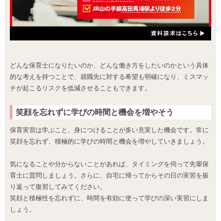
どんな保育士になりたいのか、どんな働き方をしたいのかという具体
的な考えを持つことで、就職先に対する希望も明確になり、ミスマッ
チが起こるリスクを低減させることもできます。
笑顔を忘れずに学びの時間と機会を増やそう
保育実習は学ぶこと、身につけることが多い充実した機会です。常に
笑顔を忘れず、積極的に学びの時間と機会を増やしていきましょう。
気になることや分からないことがあれば、タイミングを伺って先輩保
育士に質問しましょう。さらに、自宅に帰ってからその日の実習を振
り返って復習してみてください。
笑顔と積極性を忘れずに、時間を有効に使って学びの深い実習にしま
しょう。