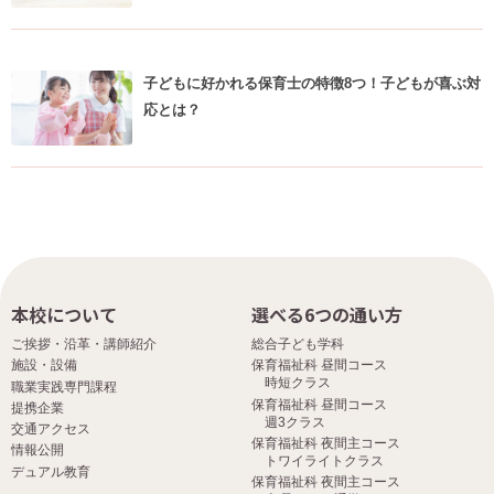
子どもに好かれる保育士の特徴8つ！子どもが喜ぶ対
応とは？
本校について
選べる6つの通い方
ご挨拶・沿革・講師紹介
総合子ども学科
施設・設備
保育福祉科 昼間コース
時短クラス
職業実践専門課程
保育福祉科 昼間コース
提携企業
週3クラス
交通アクセス
保育福祉科 夜間主コース
情報公開
トワイライトクラス
デュアル教育
保育福祉科 夜間主コース