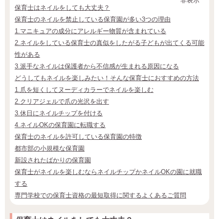
非表示
保育士はネイルをしても大丈夫？
保育士のネイルを禁止している保育園が多い3つの理由
1.マニキュアの成分にアレルギー物質が含まれている
2.ネイルをしている保育士の真似をしたがる子どもが出てくる可能
性がある
3.派手なネイルは保護者から不信感が生まれる原因になる
どうしてもネイルを楽しみたい！そんな保育士におすすめの方法
1.爪を短くしてヌーディカラーでネイルを楽しむ
2.クリアジェルで爪の光沢を出す
3.休日にネイルチップを付ける
4.ネイルOKの保育園に転職する
保育士のネイルを許可している保育園の特徴
都市部の小規模な保育園
新設されたばかりの保育園
保育士がネイルを楽しむならネイルチップかネイルOKの園に就職
する
専門学校での保育士資格の最短取得に関するよくあるご質問