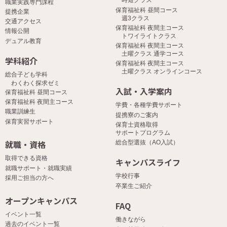
時短クラス
職業実践専門課程
保育福祉科 昼間コース
提携企業
週3クラス
交通アクセス
保育福祉科 夜間主コース
情報公開
トワイライトクラス
デュアル教育
保育福祉科 夜間主コース
土曜クラス 通学コース
学科紹介
保育福祉科 夜間主コース
土曜クラス オンラインコース
総合子ども学科
わくわく探求ゼミ
入試・入学案内
保育福祉科 昼間コース
保育福祉科 夜間主コース
学費・各種学費サポート
職業訓練生
提携寮のご案内
保育実習サポート
保育士資格取得
サポートプログラム
就職・資格
総合型選抜（AO入試）
取得できる資格
キャンパスライフ
就職サポート・就職実績
学校行事
採用ご担当の方へ
卒業生ご紹介
オープンキャンパス
FAQ
イベント一覧
働きながら
過去のイベント一覧