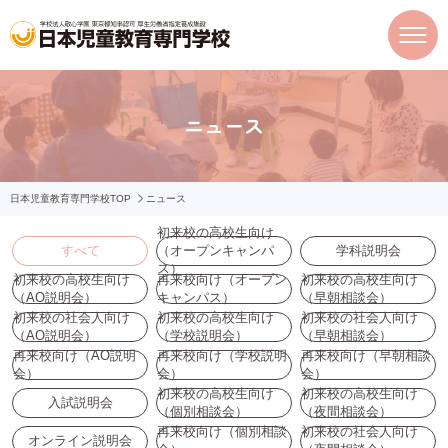
ニュース
日本児童教育専門学校TOP
ニュース
初来校の高校生向け
すべて
（オープンキャンパ
学科説明会
ス）
初来校の高校生向け
再来校向け（オープン
初来校の高校生向け
（AO説明会）
キャンパス）
（早朝相談会）
初来校の社会人向け
初来校の高校生向け
初来校の社会人向け
（AO説明会）
（学校説明会）
（早朝相談会）
再来校向け（AO説明
再来校向け（学校説明
再来校向け（早朝相談
会）
会）
会）
初来校の高校生向け
初来校の高校生向け
入試説明会
（個別相談会）
（夜間相談会）
再来校向け（個別相談
初来校の社会人向け
オンライン説明会