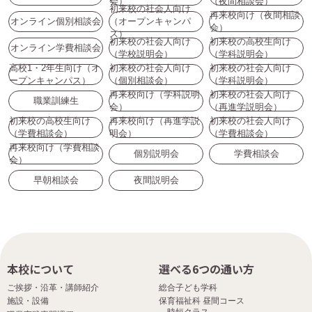
会）
（夜間相談会）
初来校の社会人向け
再来校向け（夜間相談
オンライン個別相談会
（オープンキャンパ
会）
ス）
初来校の社会人向け
初来校の高校生向け
オンライン学費相談会
（学校説明会）
（学科説明会）
高校1・2年生向け（オ
初来校の社会人向け
初来校の社会人向け
ープンキャンパス）
（個別相談会）
（学科説明会）
再来校向け（学科説明
初来校の社会人向け
職業訓練生
会）
（再進学説明会）
初来校の高校生向け
再来校向け（再進学説
初来校の社会人向け
（学費相談会）
明会）
（学費相談会）
再来校向け（学費相談
個別説明会
学費相談会
会）
早朝相談会
夜間説明会
本校について
選べる6つの通い方
ご挨拶・沿革・講師紹介
総合子ども学科
施設・設備
保育福祉科 昼間コース