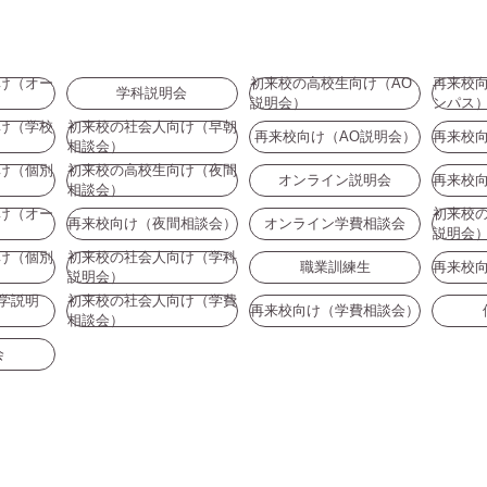
け（オー
初来校の高校生向け（AO
再来校
学科説明会
説明会）
ンパス
け（学校
初来校の社会人向け（早朝
再来校向け（AO説明会）
再来校
相談会）
け（個別
初来校の高校生向け（夜間
オンライン説明会
再来校
相談会）
け（オー
初来校
再来校向け（夜間相談会）
オンライン学費相談会
説明会
け（個別
初来校の社会人向け（学科
職業訓練生
再来校
説明会）
学説明
初来校の社会人向け（学費
再来校向け（学費相談会）
相談会）
会