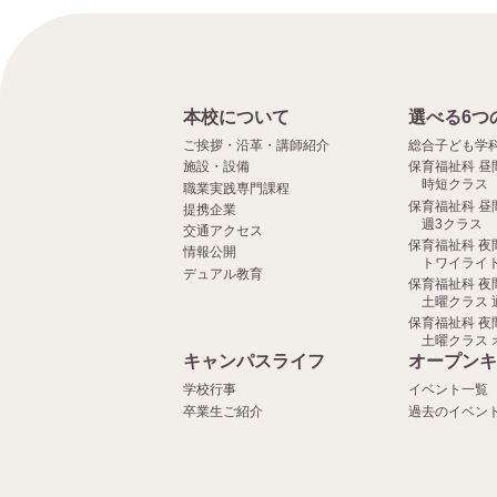
本校について
選べる6つ
ご挨拶・沿革・講師紹介
総合子ども学
施設・設備
保育福祉科 昼
時短クラス
職業実践専門課程
保育福祉科 昼
提携企業
週3クラス
交通アクセス
保育福祉科 夜
情報公開
トワイライト
デュアル教育
保育福祉科 夜
土曜クラス 
保育福祉科 夜
土曜クラス 
キャンパスライフ
オープンキ
学校行事
イベント一覧
卒業生ご紹介
過去のイベン