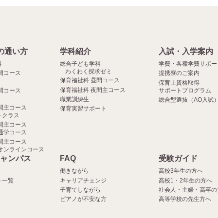
の通い方
学科紹介
入試・入学案内
科
総合子ども学科
学費・各種学費サポー
わくわく探求ゼミ
間コース
提携寮のご案内
保育福祉科 昼間コース
保育士資格取得
保育福祉科 夜間主コース
間コース
サポートプログラム
職業訓練生
総合型選抜（AO入試
間主コース
保育実習サポート
クラス
間主コース
通学コース
間主コース
オンラインコース
ャンパス
FAQ
受験ガイド
働きながら
高校3年生の方へ
ト一覧
キャリアチェンジ
高校1・2年生の方へ
子育てしながら
社会人・主婦・高卒の
ピアノが不安な方
高等学校の先生方へ