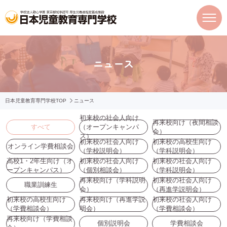
ニュース
日本児童教育専門学校TOP
ニュース
初来校の社会人向け
再来校向け（夜間相談
すべて
（オープンキャンパ
会）
ス）
初来校の社会人向け
初来校の高校生向け
オンライン学費相談会
（学校説明会）
（学科説明会）
高校1・2年生向け（オ
初来校の社会人向け
初来校の社会人向け
ープンキャンパス）
（個別相談会）
（学科説明会）
再来校向け（学科説明
初来校の社会人向け
職業訓練生
会）
（再進学説明会）
初来校の高校生向け
再来校向け（再進学説
初来校の社会人向け
（学費相談会）
明会）
（学費相談会）
再来校向け（学費相談
個別説明会
学費相談会