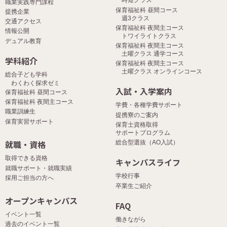
時短クラス
職業実践専門課程
保育福祉科 昼間コース
提携企業
週3クラス
交通アクセス
保育福祉科 夜間主コース
情報公開
トワイライトクラス
デュアル教育
保育福祉科 夜間主コース
土曜クラス 通学コース
学科紹介
保育福祉科 夜間主コース
土曜クラス オンラインコース
総合子ども学科
わくわく探求ゼミ
入試・入学案内
保育福祉科 昼間コース
保育福祉科 夜間主コース
学費・各種学費サポート
職業訓練生
提携寮のご案内
保育実習サポート
保育士資格取得
サポートプログラム
就職・資格
総合型選抜（AO入試）
取得できる資格
キャンパスライフ
就職サポート・就職実績
学校行事
採用ご担当の方へ
卒業生ご紹介
オープンキャンパス
FAQ
イベント一覧
働きながら
過去のイベント一覧