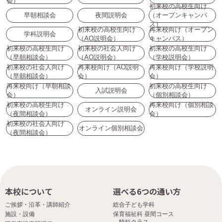
会）
初来校の高校生向け
早朝相談会
夜間説明会
（オープンキャンパ
ス）
初来校の高校生向け
再来校向け（オープン
学科説明会
（AO説明会）
キャンパス）
初来校の高校生向け
初来校の社会人向け
初来校の高校生向け
（早朝相談会）
（AO説明会）
（学校説明会）
初来校の社会人向け
再来校向け（AO説明
再来校向け（学校説明
（早朝相談会）
会）
会）
再来校向け（早朝相談
初来校の高校生向け
入試説明会
会）
（個別相談会）
初来校の高校生向け
再来校向け（個別相談
オンライン説明会
（夜間相談会）
会）
初来校の社会人向け
オンライン個別相談会
（夜間相談会）
本校について
選べる6つの通い方
ご挨拶・沿革・講師紹介
総合子ども学科
施設・設備
保育福祉科 昼間コース